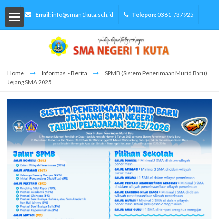
Email:
info@sman1kuta.sch.id
Telepon:
0361-737925
Home
Informasi - Berita
SPMB (Sistem Penerimaan Murid Baru)
Jejang SMA 2025
lah
Siswa
ormasi