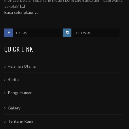
motivasi belajar sepanjang hidup ( Long Life Education ) bagi warga
sekolah"
[...]
Baca selengkapnya
LIKE US
FOLLOW US
QUICK LINK
Halaman Utama
Berita
Pengumuman
Gallery
Tentang Kami