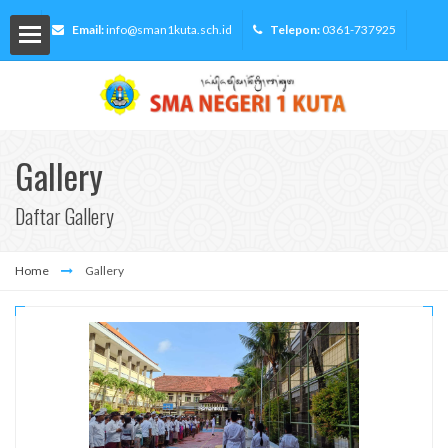
Email:
info@sman1kuta.sch.id
Telepon:
0361-737925
Gallery
lah
Daftar Gallery
Home
Gallery
Siswa
ormasi