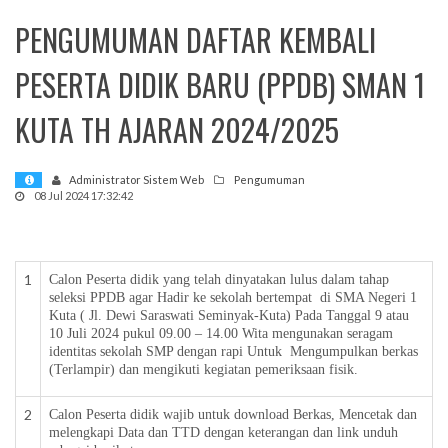
PENGUMUMAN DAFTAR KEMBALI
mi
PESERTA DIDIK BARU (PPDB) SMAN 1
KUTA TH AJARAN 2024/2025
Administrator Sistem Web
Pengumuman
08 Jul 2024 17:32:42
1
Calon Peserta didik yang telah dinyatakan lulus dalam tahap
seleksi PPDB agar Hadir ke sekolah bertempat di SMA Negeri 1
Kuta ( Jl. Dewi Saraswati Seminyak-Kuta) Pada Tanggal 9 atau
10 Juli 2024 pukul 09.00 – 14.00 Wita mengunakan seragam
identitas sekolah SMP dengan rapi Untuk Mengumpulkan berkas
(Terlampir) dan mengikuti kegiatan pemeriksaan fisik.
2
Calon Peserta didik wajib untuk download Berkas, Mencetak dan
melengkapi Data dan TTD dengan keterangan dan link unduh