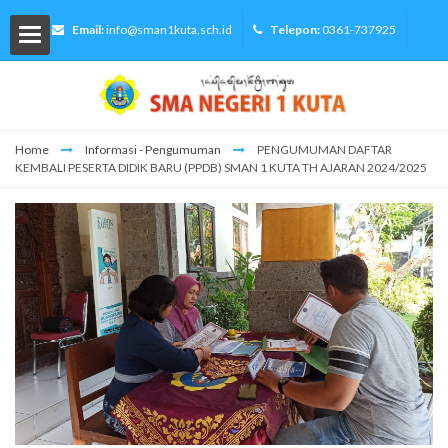
Email:
info@sman1kuta.sch.id
Telepon:
0361-737925
Home
Informasi - Pengumuman
PENGUMUMAN DAFTAR
KEMBALI PESERTA DIDIK BARU (PPDB) SMAN 1 KUTA TH AJARAN 2024/2025
lah
Siswa
ormasi