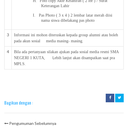
H.
Foto copy Akte Kelahiran ( 2 lbr ) / Surat
Keterangan Lahir
I.
Pas Photo ( 3 x 4 ) 2 lembar latar merah diisi
nama siswa dibelakang pas photo
3
Informasi ini mohon diteruskan kepada group alumni atau boleh
pada akun sosial
media masing- masing.
4
Bila ada pertanyaan silakan ajukan pada sosial media resmi SMA
L
NEGERI 1 KUTA,
ebih lanjut akan
disampaikan saat pra
MPLS.
Bagikan dengan :
Pengumuman Sebelumnya