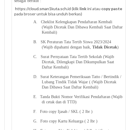
sebagai berikut :
https://cloud.sman1kuta.sch.id
(
klik
link
ini atau
copy paste
pada broser untuk bisa unduh berkas)
A.
Cheklist Kelengkapan Pendaftaran Kembali
(Wajib Dicetak Dan Dibawa Kembali Saat Daftar
Kembali)
B.
SK Peraturan Tata Tertib Siswa 2023/2024
(Wajib dipahami dengan baik,
Tidak Dicetak
)
C.
Surat Pernyataan Tata Tertib Sekolah (Wajib
Dicetak, Dilengkapi Dan Dikumpulkan Saat
Daftar Kembali)
D.
Surat Keterangan Pemeriksaan Tatto / Bertindik /
Lubang Tindik Tidak Wajar ( (Wajib Dicetak
Dan Dibawa Saat Daftar Kembali)
E.
Tanda Bukti Nomor Verifikasi Pendaftaran (Wajib
di cetak dan di TTD)
F.
Foto copy Ijasah / SKL ( 2 lbr )
G.
Foto copy Kartu Keluarga ( 2 lbr )