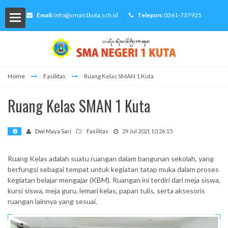
Email:
info@sman1kuta.sch.id
Telepon:
0361-737925
Home
Fasilitas
Ruang Kelas SMAN 1 Kuta
lah
Ruang Kelas SMAN 1 Kuta
Dwi Maya Sari
Fasilitas
29 Jul 2021 10:26:15
Siswa
Ruang Kelas adalah suatu ruangan dalam bangunan sekolah, yang
berfungsi sebagai tempat untuk kegiatan tatap muka dalam proses
kegiatan belajar mengajar (KBM). Ruangan ini terdiri dari meja siswa,
kursi siswa, meja guru, lemari kelas, papan tulis, serta aksesoris
ormasi
ruangan lainnya yang sesuai.