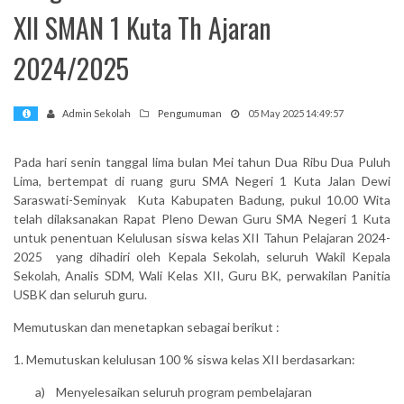
XII SMAN 1 Kuta Th Ajaran
mi
2024/2025
Admin Sekolah
Pengumuman
05 May 2025 14:49:57
Pada hari senin tanggal lima bulan Mei tahun Dua Ribu Dua Puluh
Lima, bertempat di ruang guru SMA Negeri 1 Kuta Jalan Dewi
Saraswati-Seminyak Kuta Kabupaten Badung, pukul 10.00 Wita
telah dilaksanakan Rapat Pleno Dewan Guru SMA Negeri 1 Kuta
untuk penentuan Kelulusan siswa kelas XII Tahun Pelajaran 2024-
2025 yang dihadiri oleh Kepala Sekolah, seluruh Wakil Kepala
Sekolah, Analis SDM, Wali Kelas XII, Guru BK, perwakilan Panitia
USBK dan seluruh guru.
Memutuskan dan menetapkan sebagai berikut :
1. Memutuskan kelulusan 100 % siswa kelas XII berdasarkan:
a) Menyelesaikan seluruh program pembelajaran