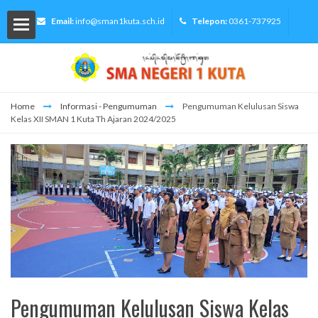
Email:
info@sman1kuta.sch.id
Telepon:
0361-737925
Home
Informasi - Pengumuman
Pengumuman Kelulusan Siswa
Kelas XII SMAN 1 Kuta Th Ajaran 2024/2025
lah
Siswa
ormasi
Pengumuman Kelulusan Siswa Kelas