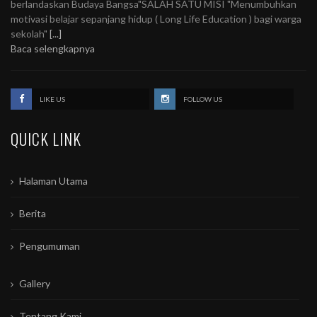
berlandaskan Budaya Bangsa"SALAH SATU MISI "Menumbuhkan
motivasi belajar sepanjang hidup ( Long Life Education ) bagi warga
sekolah"
[...]
Baca selengkapnya
LIKE US
FOLLOW US
QUICK LINK
Halaman Utama
Berita
Pengumuman
Gallery
Tentang Kami