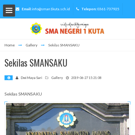
Email:
info@sman1kuta.sch.id
Telepon:
0361-737925
Home
Gallery
Sekilas SMANSAKU
lah
Sekilas SMANSAKU
Dwi Maya Sari
Gallery
2019-06-27 15:21:08
Siswa
Sekilas SMANSAKU
ormasi