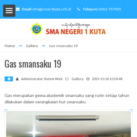
Email:
info@sman1kuta.sch.id
Telepon:
0361-737925
Home
Gallery
Gas smansaku 19
lah
Gas smansaku 19
Administrator Sistem Web
Gallery
2019-10-26 10:03:48
Siswa
Gas merupakan gema akademik smansaku yang rutin setiap tahun
dilakukan dalam serangkaian hut smansaku
ormasi