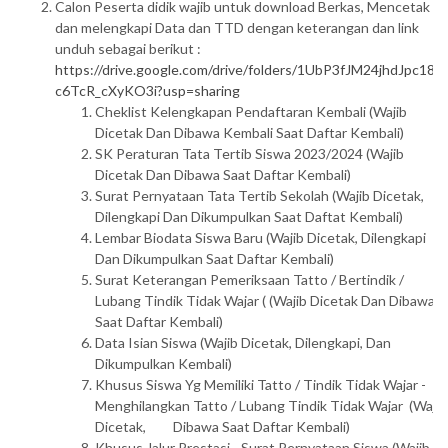
Calon Peserta didik wajib untuk download Berkas, Mencetak
dan melengkapi Data dan TTD dengan keterangan dan link
unduh sebagai berikut :
https://drive.google.com/drive/folders/1UbP3fJM24jhdJpc187-
c6TcR_cXyKO3i?usp=sharing
Cheklist Kelengkapan Pendaftaran Kembali (Wajib
Dicetak Dan Dibawa Kembali Saat Daftar Kembali)
SK Peraturan Tata Tertib Siswa 2023/2024 (Wajib
Dicetak Dan Dibawa Saat Daftar Kembali)
Surat Pernyataan Tata Tertib Sekolah (Wajib Dicetak,
Dilengkapi Dan Dikumpulkan Saat Daftat Kembali)
Lembar Biodata Siswa Baru (Wajib Dicetak, Dilengkapi
Dan Dikumpulkan Saat Daftar Kembali)
Surat Keterangan Pemeriksaan Tatto / Bertindik /
Lubang Tindik Tidak Wajar ( (Wajib Dicetak Dan Dibawa
Saat Daftar Kembali)
Data Isian Siswa (Wajib Dicetak, Dilengkapi, Dan
Dikumpulkan Kembali)
Khusus Siswa Yg Memiliki Tatto / Tindik Tidak Wajar -
Menghilangkan Tatto / Lubang Tindik Tidak Wajar (Wajib
Dicetak, Dibawa Saat Daftar Kembali)
Khusus Jalur Prestasi - Surat Pernyataan Siswa (Wajib