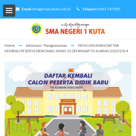
Email:
info@sman1kuta.sch.id
Telepon:
0361-737925
Home
Informasi - Pengumuman
PENGUMUMAN DAFTAR
KEMBALI PESERTA DIDIK BARU SMAN 12 DENPASAR TH AJARAN 2023/2024
lah
Siswa
ormasi