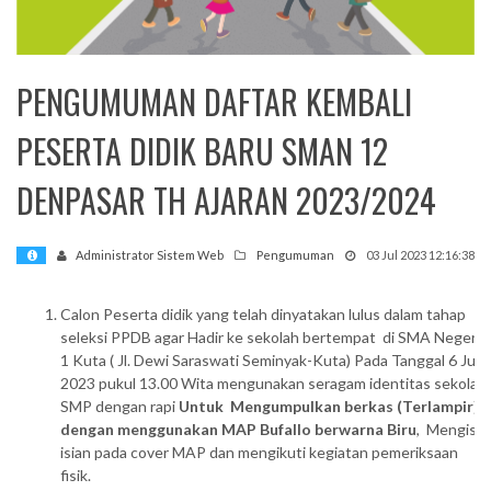
mi
PENGUMUMAN DAFTAR KEMBALI
PESERTA DIDIK BARU SMAN 12
DENPASAR TH AJARAN 2023/2024
Administrator Sistem Web
Pengumuman
03 Jul 2023 12:16:38
Calon Peserta didik yang telah dinyatakan lulus dalam tahap
seleksi PPDB agar Hadir ke sekolah bertempat di SMA Negeri
1 Kuta ( Jl. Dewi Saraswati Seminyak-Kuta) Pada Tanggal 6 Juli
2023 pukul 13.00 Wita mengunakan seragam identitas sekolah
SMP dengan rapi
Untuk Mengumpulkan berkas (Terlampir)
dengan menggunakan MAP Bufallo berwarna Biru
, Mengisi
isian pada cover MAP dan mengikuti kegiatan pemeriksaan
fisik.