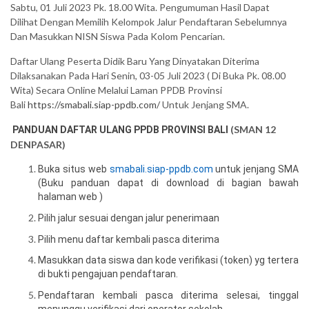
Sabtu, 01 Juli 2023 Pk. 18.00 Wita. Pengumuman Hasil Dapat
Dilihat Dengan Memilih Kelompok Jalur Pendaftaran Sebelumnya
Dan Masukkan NISN Siswa Pada Kolom Pencarian.
Daftar Ulang Peserta Didik Baru Yang Dinyatakan Diterima
Dilaksanakan Pada Hari Senin, 03-05 Juli 2023 ( Di Buka Pk. 08.00
Wita) Secara Online Melalui Laman PPDB Provinsi
Bali
https://smabali.siap-ppdb.com/
Untuk Jenjang SMA.
(SMAN 12
PANDUAN DAFTAR ULANG PPDB PROVINSI BALI
DENPASAR)
Buka situs web
smabali.siap-ppdb.com
untuk jenjang SMA
(Buku panduan dapat di download di bagian bawah
halaman web )
Pilih jalur sesuai dengan jalur penerimaan
Pilih menu daftar kembali pasca diterima
Masukkan data siswa dan kode verifikasi (token) yg tertera
di bukti pengajuan pendaftaran
.
Pendaftaran kembali pasca diterima selesai, tinggal
menunggu verifikasi dari operator sekolah