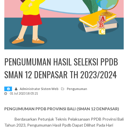
mi
PENGUMUMAN HASIL SELEKSI PPDB
SMAN 12 DENPASAR TH 2023/2024
Administrator Sistem Web
Pengumuman
01 Jul 2023 18:05:21
PENGUMUMAN PPDB PROVINSI BALI (SMAN 12 DENPASAR)
Berdasarkan Petunjuk Teknis Pelaksanaan PPDB Provinsi Bali
Tahun 2023, Pengumuman Hasil Ppdb Dapat Dilihat Pada Hari