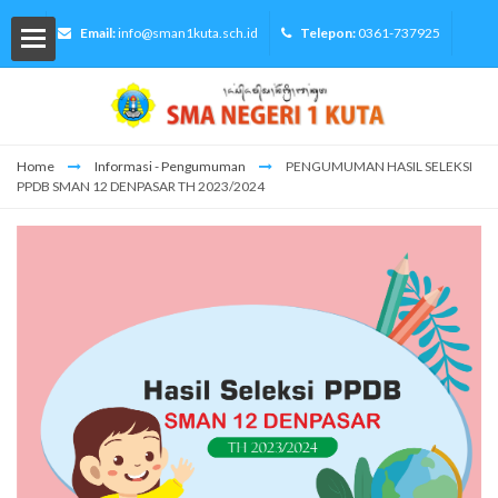
Email:
info@sman1kuta.sch.id
Telepon:
0361-737925
Home
Informasi - Pengumuman
PENGUMUMAN HASIL SELEKSI
PPDB SMAN 12 DENPASAR TH 2023/2024
lah
Siswa
ormasi