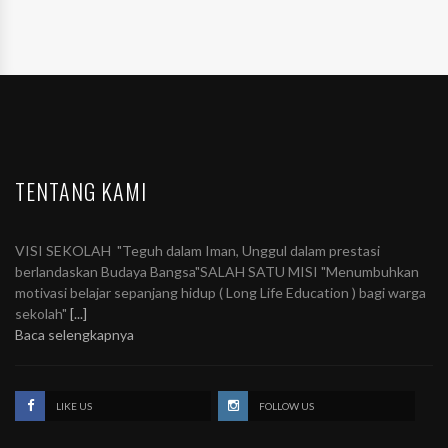
TENTANG KAMI
VISI SEKOLAH "Teguh dalam Iman, Unggul dalam prestasi
berlandaskan Budaya Bangsa"SALAH SATU MISI "Menumbuhkan
motivasi belajar sepanjang hidup ( Long Life Education ) bagi warga
sekolah"
[...]
Baca selengkapnya
LIKE US
FOLLOW US