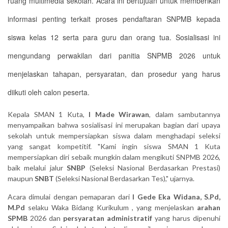
ruang multimedia sekolah. Acara ini bertujuan untuk memberikan
informasi penting terkait proses pendaftaran SNPMB kepada
siswa kelas 12 serta para guru dan orang tua. Sosialisasi ini
mengundang perwakilan dari panitia SNPMB 2026 untuk
menjelaskan tahapan, persyaratan, dan prosedur yang harus
diikuti oleh calon peserta.
Kepala SMAN 1 Kuta,
I Made Wirawan
, dalam sambutannya
menyampaikan bahwa sosialisasi ini merupakan bagian dari upaya
sekolah untuk mempersiapkan siswa dalam menghadapi seleksi
yang sangat kompetitif. "Kami ingin siswa SMAN 1 Kuta
mempersiapkan diri sebaik mungkin dalam mengikuti SNPMB 2026,
baik melalui jalur
SNBP
(Seleksi Nasional Berdasarkan Prestasi)
maupun
SNBT
(Seleksi Nasional Berdasarkan Tes)," ujarnya.
Acara dimulai dengan pemaparan dari
I Gede Eka Widana, S.Pd,
M.Pd
selaku Waka Bidang Kurikulum , yang menjelaskan
arahan
SPMB
2026 dan
persyaratan administratif
yang harus dipenuhi