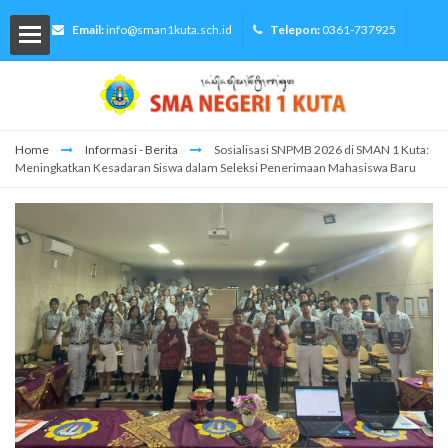
Email:
info@sman1kuta.sch.id
Telepon:
0361-737925
Home
Informasi - Berita
Sosialisasi SNPMB 2026 di SMAN 1 Kuta:
Meningkatkan Kesadaran Siswa dalam Seleksi Penerimaan Mahasiswa Baru
lah
Siswa
ormasi