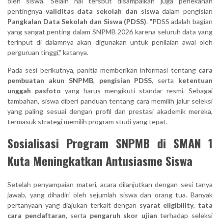
oleh siswa. Selain hal tersbut disampaikan juga penekanan
pentingnya
validitas data sekolah dan siswa
dalam pengisian
Pangkalan Data Sekolah dan Siswa (PDSS)
. "PDSS adalah bagian
yang sangat penting dalam SNPMB 2026 karena seluruh data yang
terinput di dalamnya akan digunakan untuk penilaian awal oleh
perguruan tinggi," katanya.
Pada sesi berikutnya, panitia memberikan informasi tentang
cara
pembuatan akun SNPMB
,
pengisian PDSS
, serta
ketentuan
unggah pasfoto
yang harus mengikuti standar resmi. Sebagai
tambahan, siswa diberi panduan tentang cara memilih jalur seleksi
yang paling sesuai dengan profil dan prestasi akademik mereka,
termasuk strategi memilih program studi yang tepat.
Sosialisasi Program SNPMB di SMAN 1
Kuta Meningkatkan Antusiasme Siswa
Setelah penyampaian materi, acara dilanjutkan dengan sesi tanya
jawab, yang dihadiri oleh sejumlah siswa dan orang tua. Banyak
pertanyaan yang diajukan terkait dengan
syarat eligibility
,
tata
cara pendaftaran
, serta
pengaruh skor ujian
terhadap seleksi